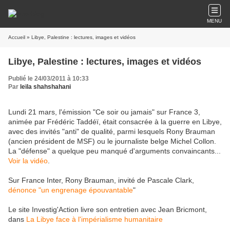
MENU
Accueil
» Libye, Palestine : lectures, images et vidéos
Libye, Palestine : lectures, images et vidéos
Publié le 24/03/2011 à 10:33
Par
leïla shahshahani
Lundi 21 mars, l'émission "Ce soir ou jamais" sur France 3,
animée par Frédéric Taddéï, était consacrée à la guerre en Libye,
avec des invités "anti" de qualité, parmi lesquels Rony Brauman
(ancien président de MSF) ou le journaliste belge Michel Collon.
La "défense" a quelque peu manqué d'arguments convaincants...
Voir la vidéo
.
Sur France Inter, Rony Brauman, invité de Pascale Clark,
dénonce "un engrenage épouvantable
"
Le site Investig'Action livre son entretien avec Jean Bricmont,
dans
La Libye face à l'impérialisme humanitaire