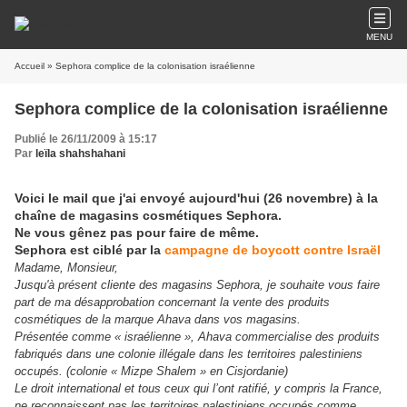
MENU
Accueil
» Sephora complice de la colonisation israélienne
Sephora complice de la colonisation israélienne
Publié le 26/11/2009 à 15:17
Par
leïla shahshahani
Voici le mail que j'ai envoyé aujourd'hui (26 novembre) à la
chaîne de magasins cosmétiques Sephora.
Ne vous gênez pas pour faire de même.
Sephora est ciblé par la
campagne de boycott contre Israël
Madame, Monsieur,
Jusqu'à présent cliente des magasins Sephora, je souhaite vous faire
part de ma désapprobation concernant la vente des produits
cosmétiques de la marque Ahava dans vos magasins.
Présentée comme « israélienne », Ahava commercialise des produits
fabriqués dans une colonie illégale dans les territoires palestiniens
occupés. (colonie « Mizpe Shalem » en Cisjordanie)
Le droit international et tous ceux qui l’ont ratifié, y compris la France,
ne reconnaissent pas les territoires palestiniens occupés comme